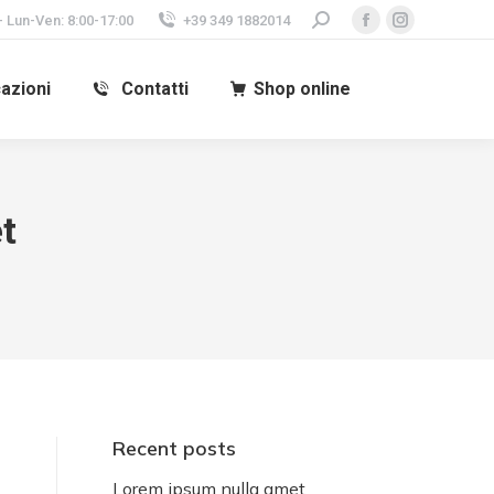
- Lun-Ven: 8:00-17:00
+39 349 1882014
cazioni
Contatti
Shop online
t
Recent posts
Lorem ipsum nulla amet