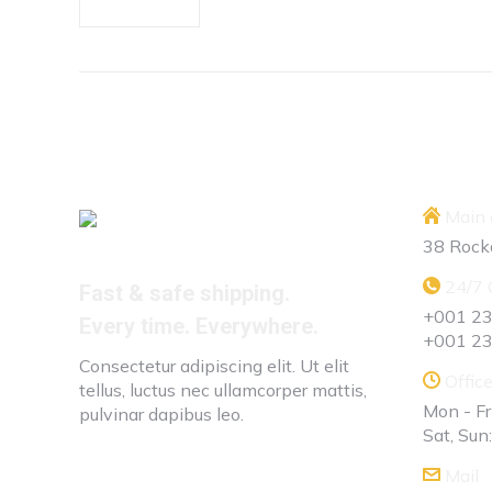
Main o
38 Rock
24/7 
Fast & safe shipping.
+001 2
Every time. Everywhere.
+001 2
Consectetur adipiscing elit. Ut elit
Office
tellus, luctus nec ullamcorper mattis,
Mon - F
pulvinar dapibus leo.
Sat, Sun
Mail