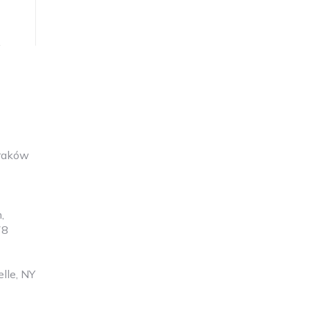
Kraków
,
78
lle, NY