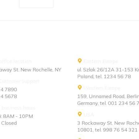
ffice location
Eastern Europe
away St. New Rochelle, NY
ul. Szlak 26/12A 31-153 
Poland, tel. 1234 56 78
Customer support
Western Europe
34 7890
34 5678
159, Unnamed Road, Berlin
Germany, tel. 001 234 56 
 business hours
USA
ri: 8AM - 10PM
: Closed
3 Rockaway St. New Roche
10801, tel. 998 76 54 321