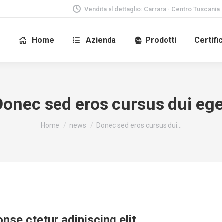
Vendita al dettaglio: Carrara - Centro Tuscania 
Home
Azienda
Prodotti
Certifi
Donec sed eros cursus dui ege
Tu sei qui:
Home
news
Donec sed eros cursus dui…
nse ctetur adipiscing elit